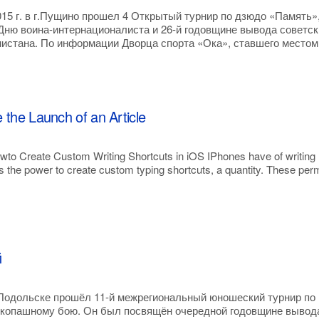
015 г. в г.Пущино прошел 4 Открытый турнир по дзюдо «Память»
ню воина-интернационалиста и 26-й годовщине вывода советск
нистана. По информации Дворца спорта «Ока», ставшего местом
 the Launch of an Article
to Create Custom Writing Shortcuts in iOS IPhones have of writing
s the power to create custom typing shortcuts, a quantity. These per
й
.Подольске прошёл 11-й межрегиональный юношеский турнир по
укопашному бою. Он был посвящён очередной годовщине вывод