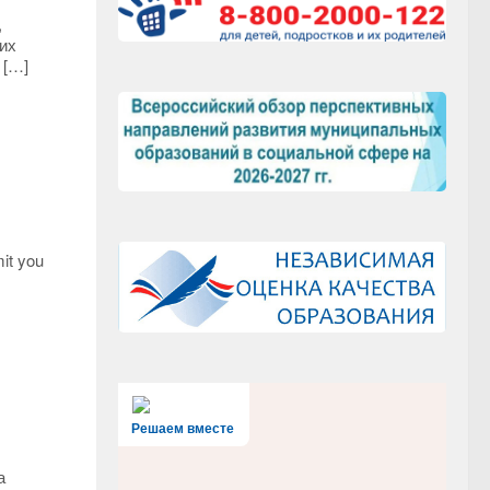
,
их
 […]
mit you
Решаем вместе
а