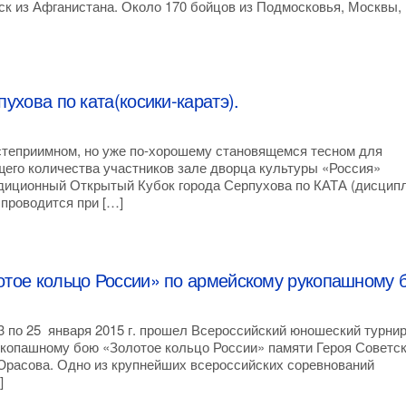
ск из Афганистана. Около 170 бойцов из Подмосковья, Москвы,
пухова по ката(косики-каратэ).
остеприимном, но уже по-хорошему становящемся тесном для
его количества участников зале дворца культуры «Россия»
диционный Открытый Кубок города Серпухова по КАТА (дисцип
 проводится при […]
отое кольцо России» по армейскому рукопашному 
3 по 25 января 2015 г. прошел Всероссийский юношеский турнир
копашному бою «Золотое кольцо России» памяти Героя Советск
расова. Одно из крупнейших всероссийских соревнований
]