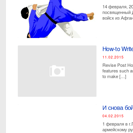
14 февраля, 2
посвященный Д
войск из Афга
How-to Write
11.02.2015
Revise Post How
features such a
to make […]
И снова бо
04.02.2015
1 февраля в г
армейскому р