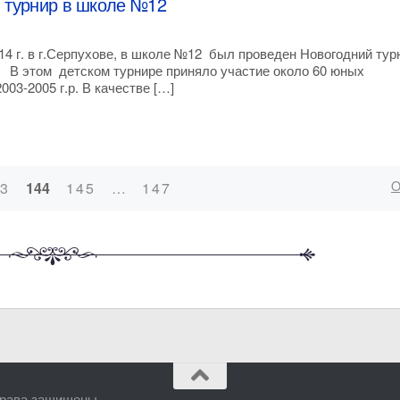
 турнир в школе №12
14 г. в г.Серпухове, в школе №12 был проведен Новогодний тур
 В этом детском турнире приняло участие около 60 юных
03-2005 г.р. В качестве […]
43
144
145
…
147
рава защищены.