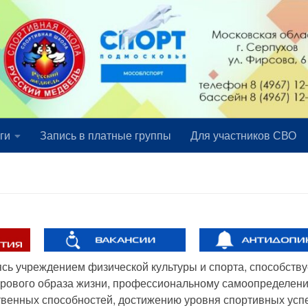
ги
Запись в платные группы
Для участников СВО
ясь учреждением физической культуры и спорта, способству
ового образа жизни, профессиональному самоопределени
твенных способностей, достижению уровня спортивных усп