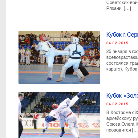
Советских вой
Рязани, […]
Кубок г.Сер
04.02.2015
25 января в г
всевозрастающ
состоялся тра
каратэ). Кубок
Кубок «Зол
04.02.2015
В Костроме с2
армейскому ру
Союза Олега Ю
проводится […