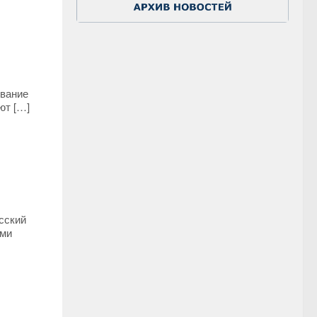
звание
ют […]
сский
ами