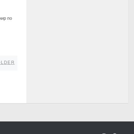
нир по
Older
OLDER