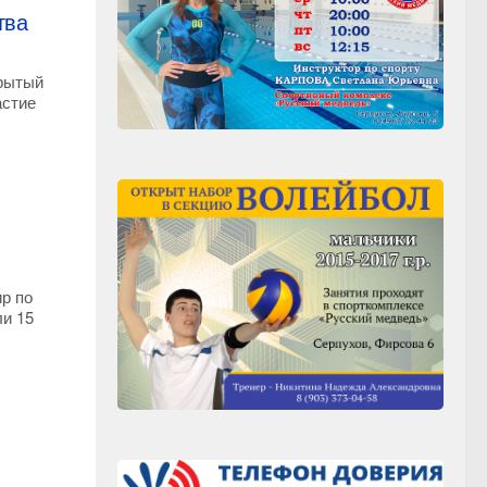
тва
крытый
астие
р по
и 15