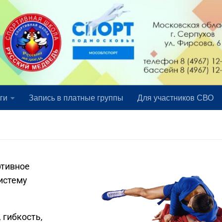
ги
Запись в платные группы
Для участников СВО
ртивное
истему
 гибкость,