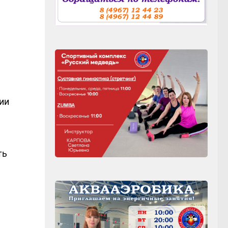
ии
ть