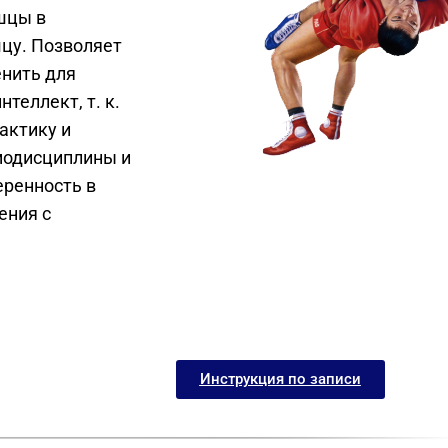
шцы в
цу. Позволяет
енить для
теллект, т. к.
актику и
модисциплины и
еренность в
ения с
Инструкция по записи