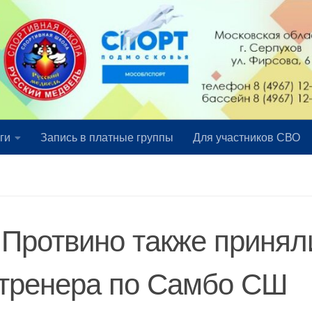
ги
Запись в платные группы
Для участников СВО
 Протвино также принял
 тренера по Самбо СШ