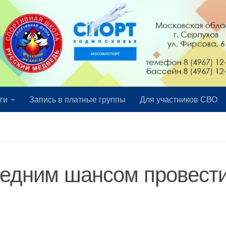
ги
Запись в платные группы
Для участников СВО
ледним шансом провест