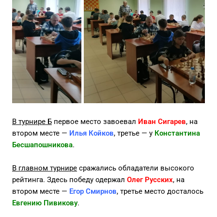
В турнире Б
первое место завоевал
Иван Сигарев
, на
втором месте —
Илья Койков
, третье — у
Константина
Бесшапошникова
.
В главном турнире
сражались обладатели высокого
рейтинга. Здесь победу одержал
Олег Русских
, на
втором месте —
Егор Смирнов
, третье место досталось
Евгению Пивикову
.