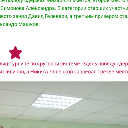
ше победу одержал Михаил Альметов, второе место 
ь Симонова Александра. В категории старших участн
есто занял Давид Гелевери, а третьим призёром ста
ксандр Машков.
иц-турнире по круговой системе. Здесь победу оде
й Пивиков, а Никита Ляленков завоевал третье мест