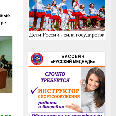
нные
гре.