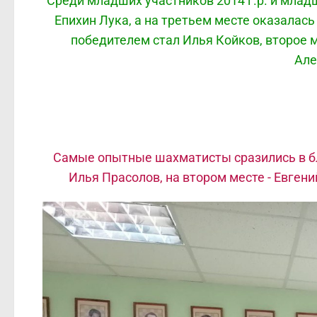
Среди младших участников 2014 г.р. и млад
Епихин Лука, а на третьем месте оказалас
победителем стал Илья Койков, второе м
Але
Самые опытные шахматисты сразились в бл
Илья Прасолов, на втором месте - Евгени