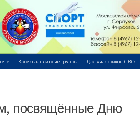
ги
Запись в платные группы
Для участников СВО
м, посвящённые Дню