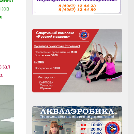
занял
иков
л
ржал
о.