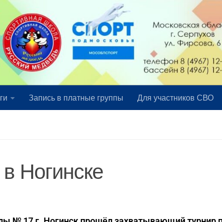
ги
Запись в платные группы
Для участников СВО
 в Ногинске
олы № 17 г. Ногинск прошёл захватывающий турнир 