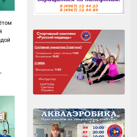
чётом
й
ндой
,