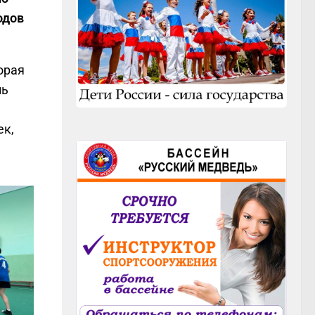
одов
орая
нь
ек,