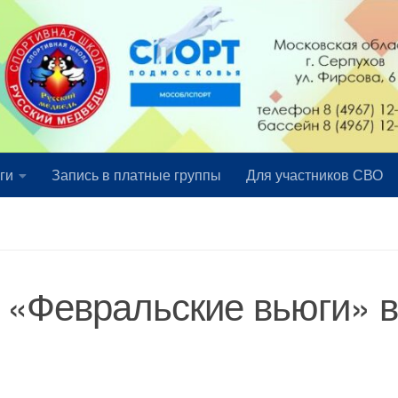
ги
Запись в платные группы
Для участников СВО
 «Февральские вьюги» в