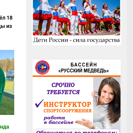
ёл 18
ды из
анда