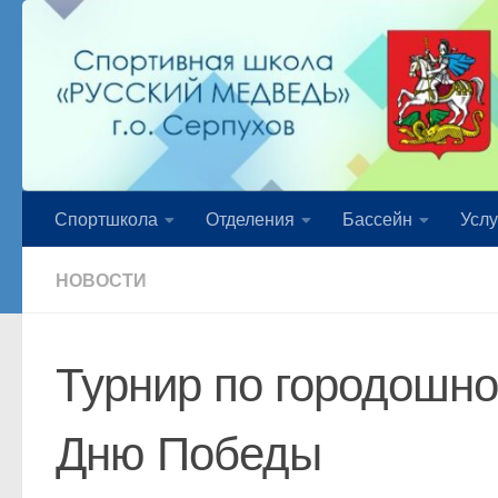
Перейти к содержимому
Спортшкола
Отделения
Бассейн
Услу
НОВОСТИ
Турнир по городошн
Дню Победы