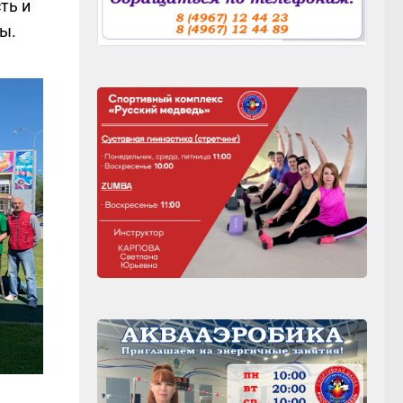
ть и
ны.