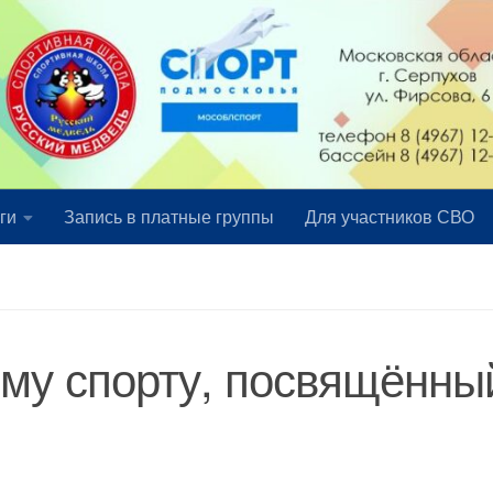
ги
Запись в платные группы
Для участников СВО
ому спорту, посвящённы