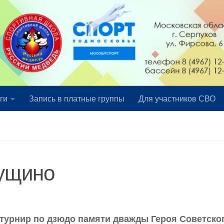
ги
Запись в платные группы
Для участников СВО
Пущино
 турнир по дзюдо памяти дважды Героя Советско