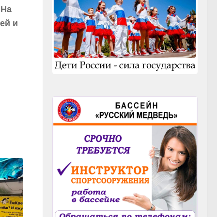
 На
ей и