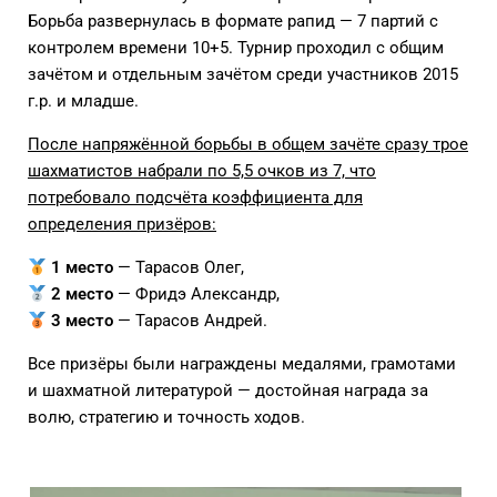
Борьба развернулась в формате рапид — 7 партий с
контролем времени 10+5. Турнир проходил с общим
зачётом и отдельным зачётом среди участников 2015
г.р. и младше.
После напряжённой борьбы в общем зачёте сразу трое
шахматистов набрали по 5,5 очков из 7, что
потребовало подсчёта коэффициента для
определения призёров:
1 место
— Тарасов Олег,
2 место
— Фридэ Александр,
3 место
— Тарасов Андрей.
Все призёры были награждены медалями, грамотами
и шахматной литературой — достойная награда за
волю, стратегию и точность ходов.