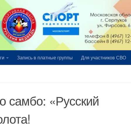
ги
Запись в платные группы
Для участников СВО
о самбо: «Русский
олота!