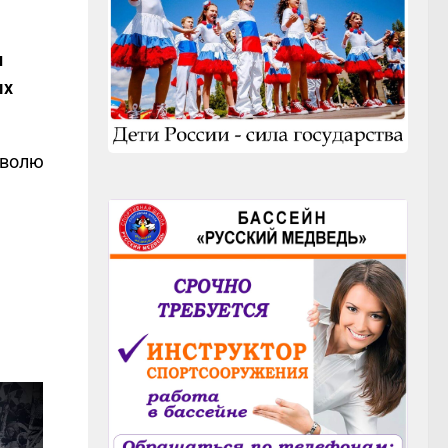
и
ых
 волю