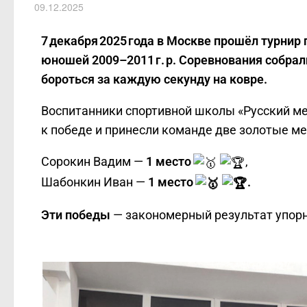
09.12.2025
7 декабря 2025 года в Москве прошёл турнир
юношей 2009–2011 г. р. Соревнования собра
бороться за каждую секунду на ковре.
Воспитанники спортивной школы «Русский м
к победе и принесли команде две золотые ме
Сорокин Вадим —
1 место
,
Шабонкин Иван —
1 место
.
Эти победы
— закономерный результат упорн