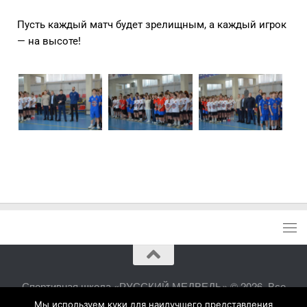
Пусть каждый матч будет зрелищным, а каждый игрок
— на высоте!
Спортивная школа «РУССКИЙ МЕДВЕДЬ» © 2026. Все
права защищены.
Мы используем куки для наилучшего представления