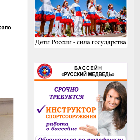
рало
е