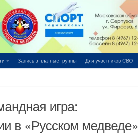
ги
Запись в платные группы
Для участников СВО
мандная игра:
и в «Русском медведе»