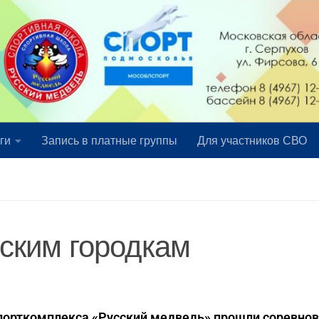
ги
Запись в платные группы
Для участников СВО
ским городкам
спорткомплекса «Русский медведь» прошли соревно