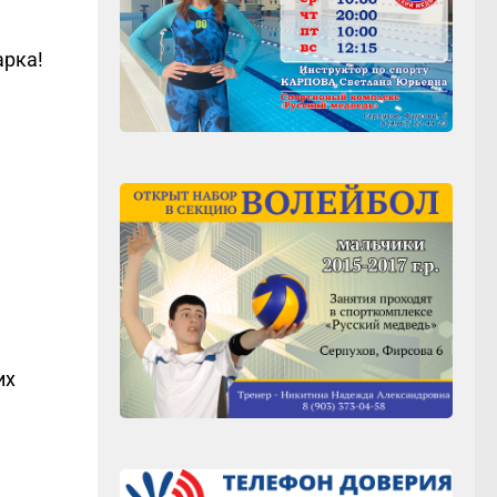
арка!
их