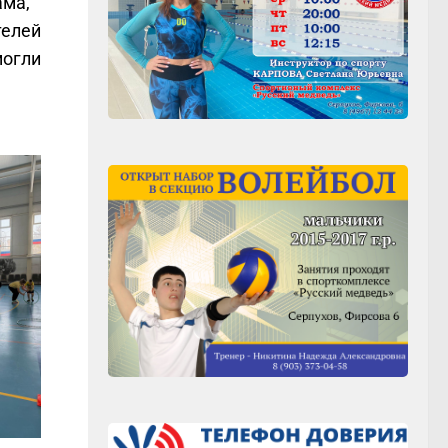
ама,
телей
могли