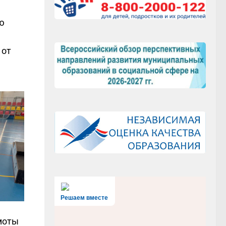
ю
 от
Решаем вместе
моты