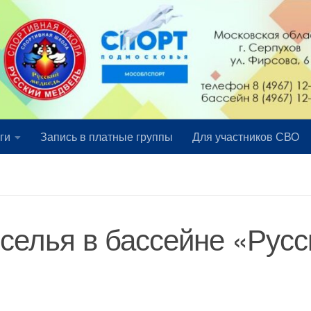
ги
Запись в платные группы
Для участников СВО
еселья в бассейне «Русс