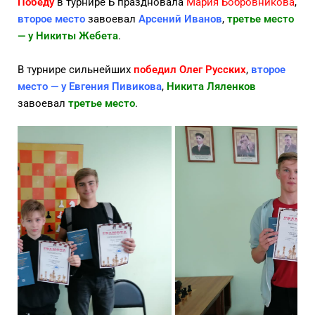
Победу
в турнире Б праздновала
Мария Бобровникова
,
второе место
завоевал
Арсений Иванов
,
третье место
— у Никиты Жебета
.
В турнире сильнейших
победил
Олег Русских
,
второе
место — у Евгения Пивикова
,
Никита Ляленков
завоевал
третье место
.