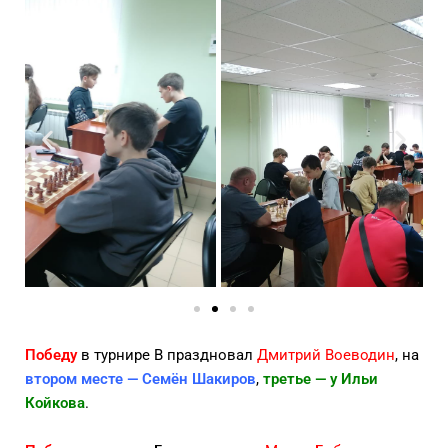
Победу
в турнире В праздновал
Дмитрий Воеводин
, на
втором месте — Семён Шакиров
,
третье — у Ильи
Койкова
.