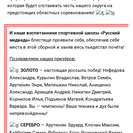
которая будет отстаивать честь нашего округа на
предстоящих областных соревнованиях!
И наши воспитанники спортивной школы «Русский
медведь»
блестяще проявили себя, обеспечив себе
места в этой сборной и заняв весь пьедестал почёта!
Поздравляем наших призёров:
ЗОЛОТО
— настоящая россыпь побед! Нефедова
Александра, Курыгин Владислав, Ветров Семён,
Арутюнян Энри, Милешкин Николай, Анищенко
Александр, Архищев Андрей, Никитин Дмитрий,
Корнилов Илья, Подъянов Матвей, Кондратьева
Варвара. Вы — чемпионы! Ваша техника и дух были
непревзойденны!
СЕРЕБРО
— Арутюнян Эдуард, Клочан Максим,
Байбутаев Самир, Рубилкин Егор, Рожковский Вадим,