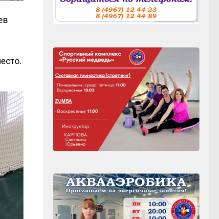
ев
место.