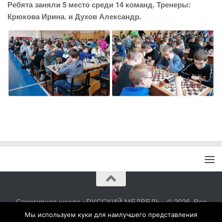
Ребята заняли 5 место среди 14 команд. Тренеры:
Крюкова Ирина. и Духов Александр.
Спортивная школа «РУССКИЙ МЕДВЕДЬ» © 2026. Все
права защищены.
Мы используем куки для наилучшего представления