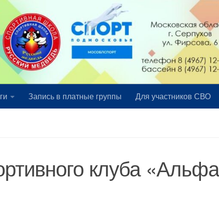
ги
Запись в платные группы
Для участников СВО
ортивного клуба «Альф