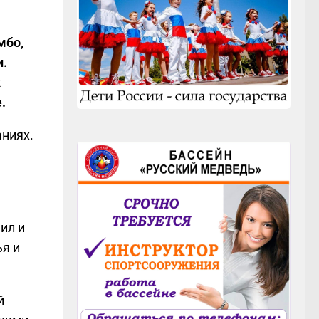
мбо,
и.
х
.
ниях.
ил и
ья и
й