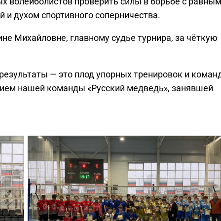
х волейболистов проверить силы в борьбе с равны
й и духом спортивного соперничества.
е Михайловне, главному судье турнира, за чёткую
результаты — это плод упорных тренировок и коман
нием нашей команды «Русский медведь», занявшей