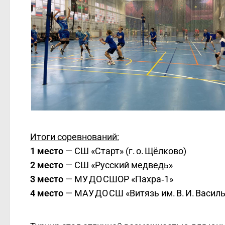
Итоги соревнований:
1 место
— СШ «Старт» (г. о. Щёлково)
2 место
— СШ «Русский медведь»
3 место
— МУ ДО СШОР «Пахра‑1»
4 место
— МАУ ДО СШ «Витязь им. В. И. Василье