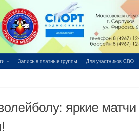
ги
Запись в платные группы
Для участников СВО
волейболу: яркие матчи
!