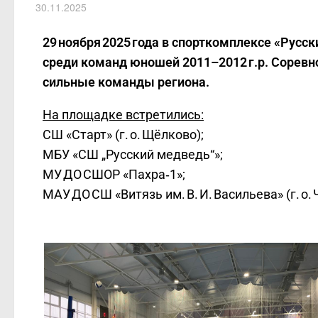
30.11.2025
29 ноября 2025 года в спорткомплексе «Рус
среди команд юношей 2011–2012 г.р. Соревн
сильные команды региона.
На площадке встретились:
СШ «Старт» (г. о. Щёлково);
МБУ «СШ „Русский медведь“»;
МУ ДО СШОР «Пахра‑1»;
МАУ ДО СШ «Витязь им. В. И. Васильева» (г. о. 