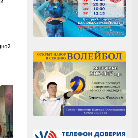
ми
дной