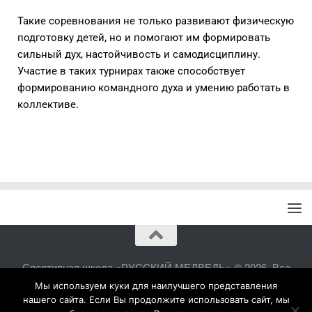
Такие соревнования не только развивают физическую
подготовку детей, но и помогают им формировать
сильный дух, настойчивость и самодисциплину.
Участие в таких турнирах также способствует
формированию командного духа и умению работать в
коллективе.
Спортивная школа «РУССКИЙ МЕДВЕДЬ» © 2026. Все
права защищены.
Мы используем куки для наилучшего представления
нашего сайта. Если Вы продолжите использовать сайт, мы