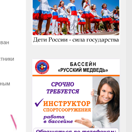
Иван
стники
зным