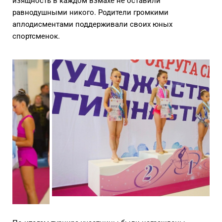
изящность в каждом взмахе не оставили
равнодушными никого. Родители громкими
аплодисментами поддерживали своих юных
спортсменок.