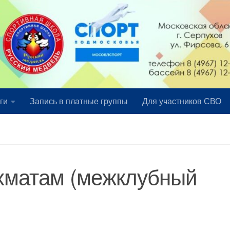
ги
Запись в платные группы
Для участников СВО
ахматам (межклубный