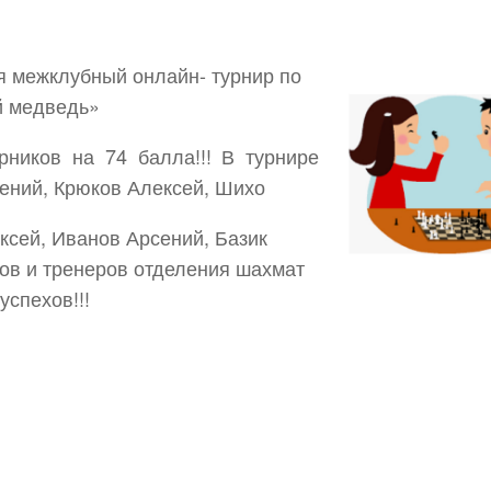
я межклубный онлайн- турнир по
й медведь»
ников на 74 балла!!! В турнире
гений, Крюков Алексей, Шихо
ксей, Иванов Арсений, Базик
ов и тренеров отделения шахмат
спехов!!!