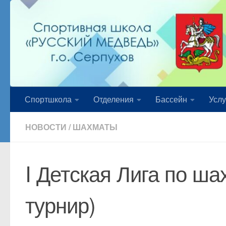
Перейти к содержимому
Спортшкола
Отделения
Бассейн
Услу
НОВОСТИ
/
ШАХМАТЫ
I Детская Лига по ш
турнир)