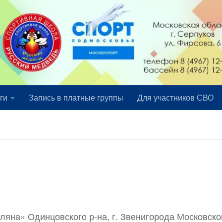
ги
Запись в платные группы
Для участников СВО
ляна» Одинцовского р-на, г. Звенигорода Московско