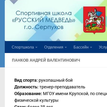
Перейти к содержимому
Спортшкола
Отделения
Бассейн
Услу
ПАНКОВ АНДРЕЙ ВАЛЕНТИНОВИЧ
Вид спорта:
рукопашный бой
Должность:
тренер-преподаватель
Образование:
МГОУ имени Крупской, по спец
физической культуры
Стаж:
более 35 лет