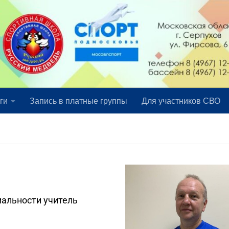
ги
Запись в платные группы
Для участников СВО
иальности учитель