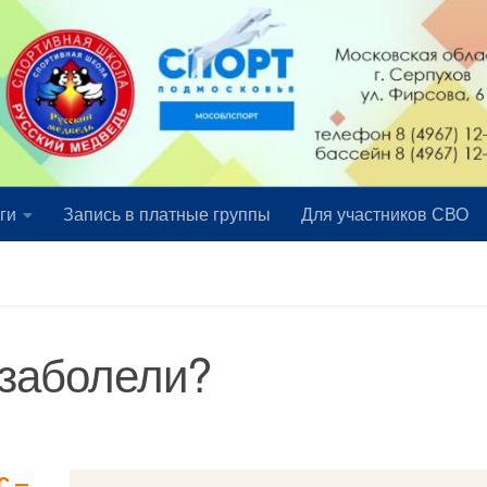
ги
Запись в платные группы
Для участников СВО
 заболели?
C —