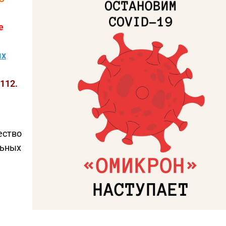
е
ых
112.
ество
льных