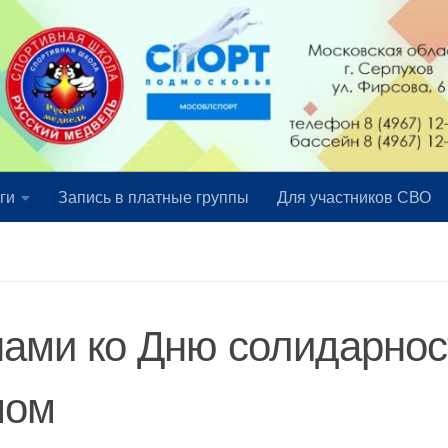
ги
Запись в платные группы
Для участников СВО
нами ко Дню солидарнос
мом