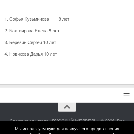
1. Софья Кузьминова 8 лет
2. Бахтиярова Елена 8 лет
3. Березин Сергей 10 лет
4. Новикова Дарья 10 лет
Спортивная школа «РУССКИЙ МЕДВЕДЬ» © 2026. Все
права защищены.
Мы используем куки для наилучшего представления