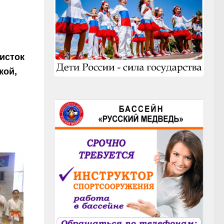
оисток
кой,