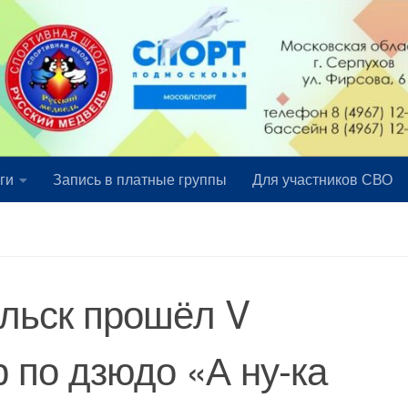
ги
Запись в платные группы
Для участников СВО
ольск прошёл V
 по дзюдо «А ну-ка