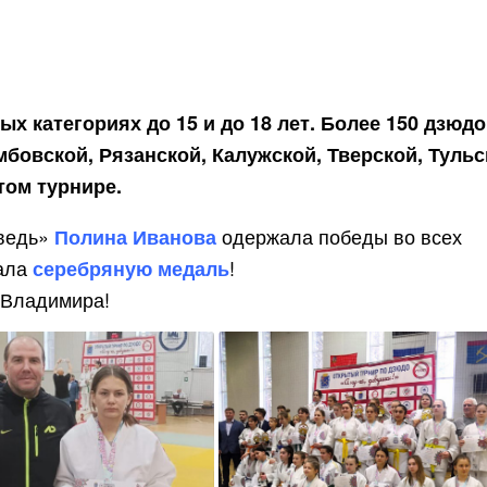
х категориях до 15 и до 18 лет. Более 150 дзюд
бовской, Рязанской, Калужской, Тверской, Тульс
том турнире.
дведь»
одержала победы во всех
Полина Иванова
вала
!
серебряную медаль
 Владимира!