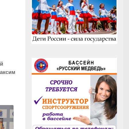
ой
Максим