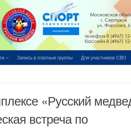
ги
Запись в платные группы
Для участников СВО
мплексе «Русский медве
ская встреча по