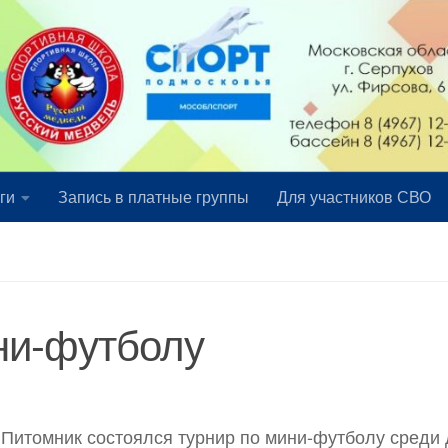
ги
Запись в платные группы
Для участников СВО
ни-футболу
 Питомник состоялся турнир по мини-футболу среди 