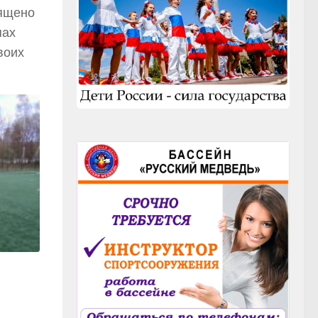
вящено
пах
воих