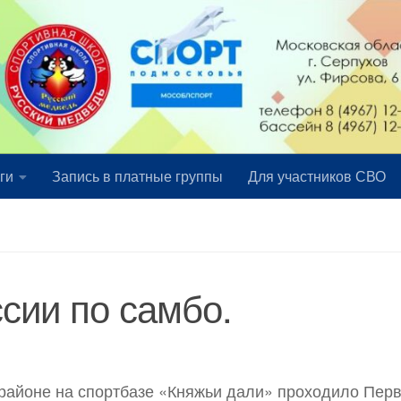
ги
Запись в платные группы
Для участников СВО
сии по самбо.
 районе на спортбазе «Княжьи дали» проходило Пер