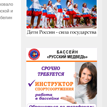
вовало
ской и
абелин