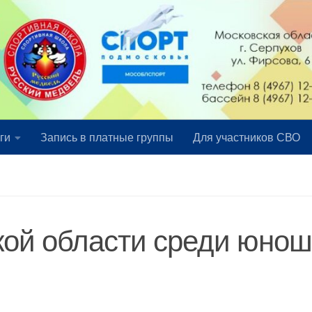
ги
Запись в платные группы
Для участников СВО
кой области среди юно