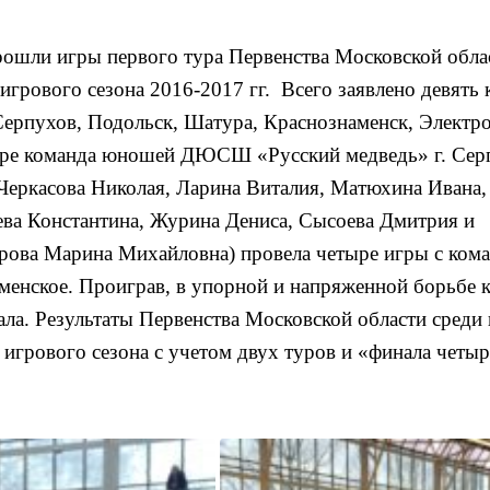
прошли игры первого тура Первенства Московской обла
игрового сезона 2016-2017 гг.
Всего заявлено девять
Серпухов, Подольск, Шатура, Краснознаменск, Электро
туре команда юношей ДЮСШ «Русский медведь» г. Сер
Черкасова Николая, Ларина Виталия, Матюхина Ивана,
ва Константина, Журина Дениса, Сысоева Дмитрия и
рова Марина Михайловна) провела четыре игры с ком
аменское. Проиграв, в упорной и напряженной борьбе 
ла. Результаты Первенства Московской области среди
 игрового сезона с учетом двух туров и «финала четыр