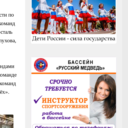
сти по
 команд
сталь
пухова,
андами
команде
 команд
ёх».