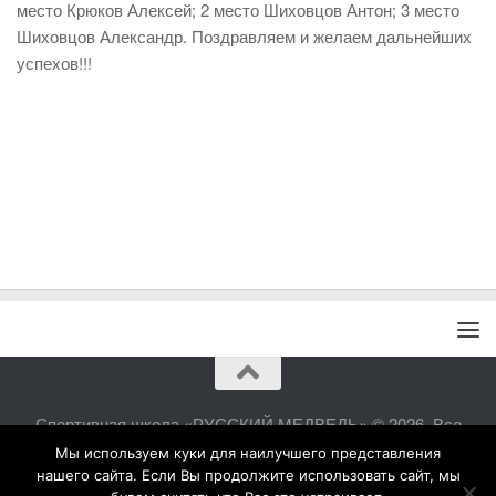
место Крюков Алексей; 2 место Шиховцов Антон; 3 место
Шиховцов Александр. Поздравляем и желаем дальнейших
успехов!!!
Спортивная школа «РУССКИЙ МЕДВЕДЬ» © 2026. Все
права защищены.
Мы используем куки для наилучшего представления
нашего сайта. Если Вы продолжите использовать сайт, мы