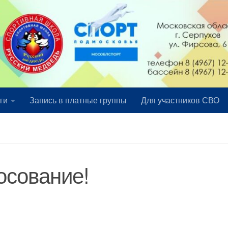
ги
Запись в платные группы
Для участников СВО
осование!